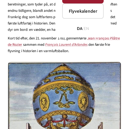
beretninger, som tyder på, at de første balloner kan have været i luften
endnu tidligere, blandt andet med polske rødder. Officielt betragtes
Flyvekalender
Frankrig dog som luftfartens pioner, og ballonen anerkendes som det
første luftfartøj i historien. Den første opstigning blev gennemført med
DA
|
EN
dyr om bord: en vædder, en hane og en and.
Kort tid efter, den 21. november 1783, gennemførte
Jean François Pilâtre
de Rozier
sammen med
François Laurent d’Arlandes
den første frie
flyvning i historien i en varmluftsballon.