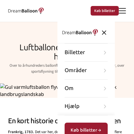
Køb billetter
LÆR MERE
Luftballonens fascinerende
Billetter
historie
Over to århundreders ballonflyvning – fra de første eksperimenter, over
Områder
sportsflyvning til moderne passagerballoner.
Om
Hjælp
En kort historie om varmluftsballonen
Køb billetter
Frankrig, 1783.
Det var her, det hele begyndte, selv om der findes flere