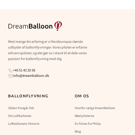
Med mange års erfaring er vi Nordeuropas største
udbyder af ballonflyvninger. Vores piloter er erfarne
erhvervspiloter, og det gør os i stand til at dele vores
passion for ballonflyvning med dig.
+45 51 42 20 36
info@dreamballoon.dk
BALLONFLYVNING
OM OS
Sådan Foregår Det
Hvorfor vælge DreamBalloon
Om Luftballonen
Mød piloterne
Luftballonens Historie
En hilsen fra Philip
Blog